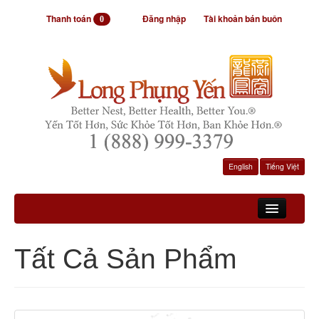
Thanh toán
Đăng nhập
Tài khoản bán buôn
0
English
Tiếng Việt
Trang Chủ
Tất Cả Sản Phẩm
Sản Phẩm
Videos
Thông Tin