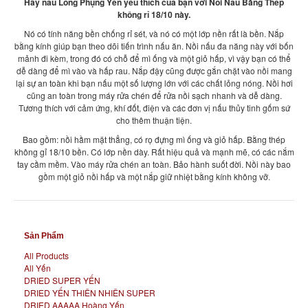
Hãy nấu Long Phụng Yến yêu thích của bạn với Nồi Nấu Bằng Thép
không rỉ 18/10 này.
Về Chúng Tôi
Nó có tính năng
bền
chống
rỉ sét,
và nó có một
lớp nền rất
là bền
.
Nắp
bằng kính
giúp bạn theo dõi
tiến trình nấu ăn
. Nồi nấu
đa năng
này với
bốn
Yến Reward
mảnh đi kèm
,
trong đó có chỗ để mì ống
và
một
giỏ
hấp
, vì vậy bạn
có thể
dễ dàng để
mì vào
và hấp
rau
.
Nắp đậy
cũng được
gắn chặt
vào
nồi
mang
lại
sự an toàn khi
bạn nấu
một số lượng lớn với
các chất lỏng
nóng
.
Nồi
hơi
cũng an toàn trong
máy rửa chén
để rửa nồi sạch
nhanh và
dễ dàng.
Tương thích với
cảm ứng
, khí đốt,
điện và
các đơn vị nấu
thủy tinh gốm sứ
cho
thêm thuận tiện.
Bao gồm: nồi hầm mặt thẳng, có rọ đựng mì ống và giỏ hấp. Bằng thép
không gỉ 18/10 bền. Có lớp nền dày. Rất hiệu quả và mạnh mẽ, có các nắm
tay cầm mềm. Vào máy rửa chén an toàn. Bảo hành suốt đời. Nồi này bao
gồm một giỏ nồi hấp và một nắp giữ nhiệt bằng kính không vỡ.
Sản Phẩm
All Products
All Yến
DRIED SUPER YẾN
DRIED YẾN THIÊN NHIÊN SUPER
DRIED AAAAA Hoàng Yến