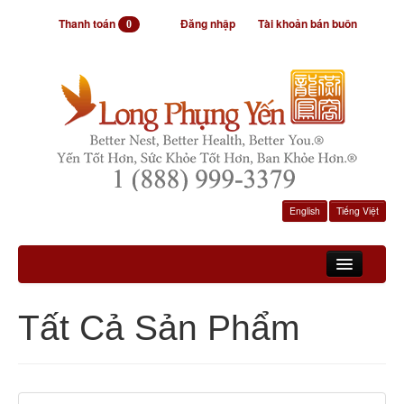
Thanh toán
Đăng nhập
Tài khoản bán buôn
0
English
Tiếng Việt
Trang Chủ
Tất Cả Sản Phẩm
Sản Phẩm
Videos
Thông Tin