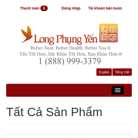
Thanh toán
Đăng nhập
Tài khoản bán buôn
0
English
Tiếng Việt
Trang Chủ
Tất Cả Sản Phẩm
Sản Phẩm
Videos
Thông Tin